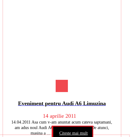
Eveniment pentru Audi A6 Limuzina
14 aprilie 2011
14.04.2011 Asa cum v-am anuntat acum cateva saptamani,
am adus noul Audi A6 la MIDOCAR Vitan. De atunci,
masina a ...
Citeste mai mult