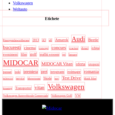
Volkswagen
Weltauto
Etichete
Audi
Amarok
Beetle
2013
#mergemlaworthersee
A3
a6
bucuresti
concurs
cinema
echipa
concept
craciun
dotari
golf
eveniment
film
graffiti wrooom
gti
lansare
MIDOCAR
MIDOCAR Vitan
oferta
otopeni
romania
premiera
pret
program
roimage
passat
polo
Test Drive
Skoda
showroom
suv
think blue
scirocco
service
Volkswagen
vitan
Transporter
touareg
VW
Volkswagen Autovehicule Comerciale
Volkswagen Golf