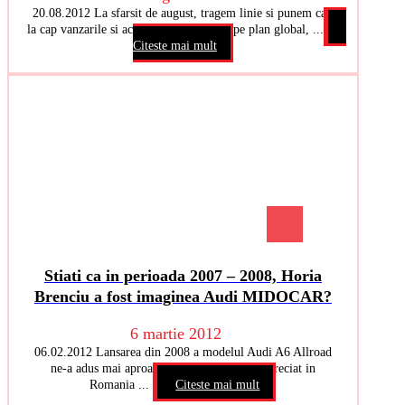
20.08.2012 La sfarsit de august, tragem linie si punem cap
la cap vanzarile si actiunile marcii Audi pe plan global, ...
Citeste mai mult
Stiati ca in perioada 2007 – 2008, Horia
Brenciu a fost imaginea Audi MIDOCAR?
6 martie 2012
06.02.2012 Lansarea din 2008 a modelul Audi A6 Allroad
ne-a adus mai aproape de un artist foarte apreciat in
Romania ...
Citeste mai mult